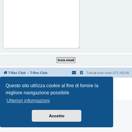
T-Roc Club
T-Roc Club
Tutti gli orari sono
UTC+02:00
Creato da
phpBB
® Forum Software © phpBB Limited
Questo sito utilizza cookie al fine di fornire la
Traduzione Italiana
phpBB-Italia.it
migliore navigazione possibile
Privacy
|
Condizioni
Ulteriori informazioni
Accetto