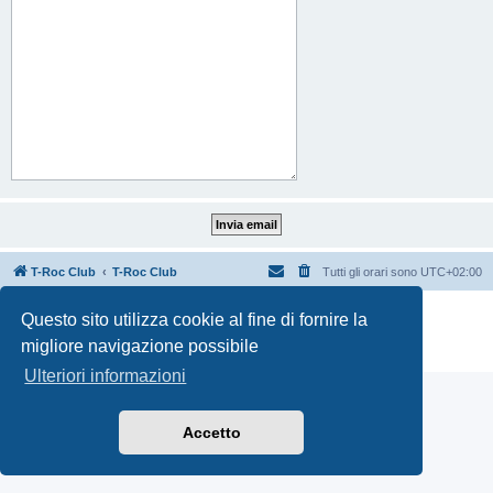
T-Roc Club
T-Roc Club
Tutti gli orari sono
UTC+02:00
Creato da
phpBB
® Forum Software © phpBB Limited
Questo sito utilizza cookie al fine di fornire la
Traduzione Italiana
phpBB-Italia.it
migliore navigazione possibile
Privacy
|
Condizioni
Ulteriori informazioni
Accetto