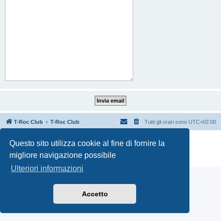
T-Roc Club
T-Roc Club
Tutti gli orari sono
UTC+02:00
Creato da
phpBB
® Forum Software © phpBB Limited
Questo sito utilizza cookie al fine di fornire la
Traduzione Italiana
phpBB-Italia.it
migliore navigazione possibile
Privacy
|
Condizioni
Ulteriori informazioni
Accetto