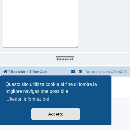
T-Roc Club
T-Roc Club
Tutti gli orari sono
UTC+02:00
Creato da
phpBB
® Forum Software © phpBB Limited
Questo sito utilizza cookie al fine di fornire la
Traduzione Italiana
phpBB-Italia.it
migliore navigazione possibile
Privacy
|
Condizioni
Ulteriori informazioni
Accetto