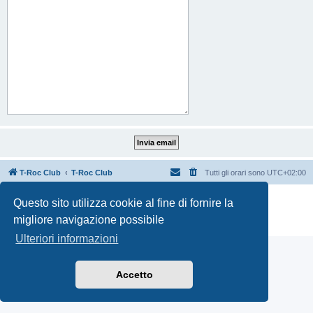
T-Roc Club
T-Roc Club
Tutti gli orari sono
UTC+02:00
Creato da
phpBB
® Forum Software © phpBB Limited
Questo sito utilizza cookie al fine di fornire la
Traduzione Italiana
phpBB-Italia.it
migliore navigazione possibile
Privacy
|
Condizioni
Ulteriori informazioni
Accetto