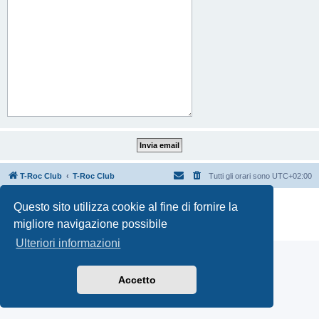
T-Roc Club
T-Roc Club
Tutti gli orari sono
UTC+02:00
Creato da
phpBB
® Forum Software © phpBB Limited
Questo sito utilizza cookie al fine di fornire la
Traduzione Italiana
phpBB-Italia.it
migliore navigazione possibile
Privacy
|
Condizioni
Ulteriori informazioni
Accetto