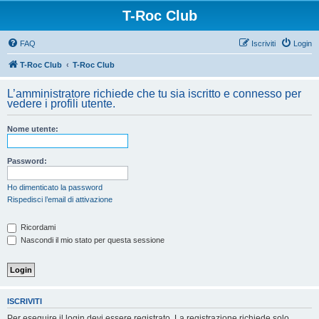
T-Roc Club
FAQ
Iscriviti
Login
T-Roc Club
T-Roc Club
L’amministratore richiede che tu sia iscritto e connesso per
vedere i profili utente.
Nome utente:
Password:
Ho dimenticato la password
Rispedisci l’email di attivazione
Ricordami
Nascondi il mio stato per questa sessione
ISCRIVITI
Per eseguire il login devi essere registrato. La registrazione richiede solo