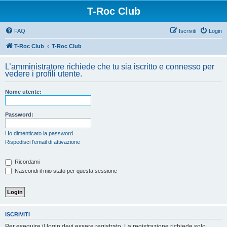
T-Roc Club
FAQ
Iscriviti
Login
T-Roc Club
T-Roc Club
L’amministratore richiede che tu sia iscritto e connesso per
vedere i profili utente.
Nome utente:
Password:
Ho dimenticato la password
Rispedisci l’email di attivazione
Ricordami
Nascondi il mio stato per questa sessione
ISCRIVITI
Per eseguire il login devi essere registrato. La registrazione richiede solo