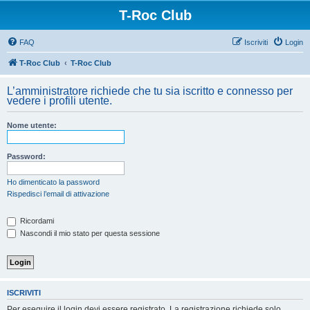
T-Roc Club
FAQ
Iscriviti
Login
T-Roc Club
T-Roc Club
L’amministratore richiede che tu sia iscritto e connesso per
vedere i profili utente.
Nome utente:
Password:
Ho dimenticato la password
Rispedisci l’email di attivazione
Ricordami
Nascondi il mio stato per questa sessione
ISCRIVITI
Per eseguire il login devi essere registrato. La registrazione richiede solo