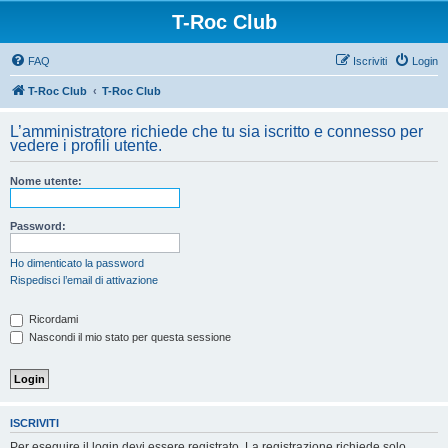
T-Roc Club
FAQ
Iscriviti
Login
T-Roc Club
T-Roc Club
L’amministratore richiede che tu sia iscritto e connesso per
vedere i profili utente.
Nome utente:
Password:
Ho dimenticato la password
Rispedisci l’email di attivazione
Ricordami
Nascondi il mio stato per questa sessione
ISCRIVITI
Per eseguire il login devi essere registrato. La registrazione richiede solo