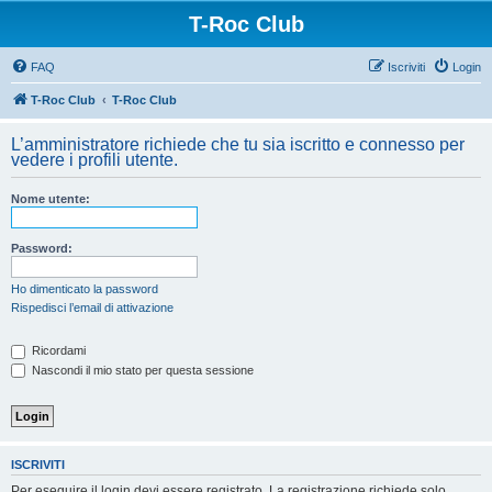
T-Roc Club
FAQ
Iscriviti
Login
T-Roc Club
T-Roc Club
L’amministratore richiede che tu sia iscritto e connesso per
vedere i profili utente.
Nome utente:
Password:
Ho dimenticato la password
Rispedisci l’email di attivazione
Ricordami
Nascondi il mio stato per questa sessione
ISCRIVITI
Per eseguire il login devi essere registrato. La registrazione richiede solo