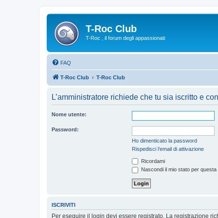
T-Roc Club
T-Roc , il forum degli appassionati
FAQ
T-Roc Club
T-Roc Club
L’amministratore richiede che tu sia iscritto e con
Nome utente:
Password:
Ho dimenticato la password
Rispedisci l’email di attivazione
Ricordami
Nascondi il mio stato per questa
ISCRIVITI
Per eseguire il login devi essere registrato. La registrazione r