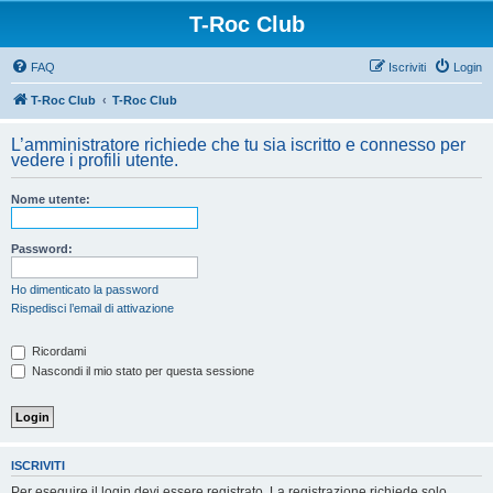
T-Roc Club
FAQ
Iscriviti
Login
T-Roc Club
T-Roc Club
L’amministratore richiede che tu sia iscritto e connesso per
vedere i profili utente.
Nome utente:
Password:
Ho dimenticato la password
Rispedisci l’email di attivazione
Ricordami
Nascondi il mio stato per questa sessione
ISCRIVITI
Per eseguire il login devi essere registrato. La registrazione richiede solo