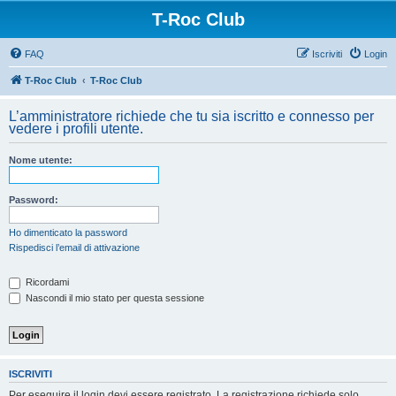
T-Roc Club
FAQ
Iscriviti
Login
T-Roc Club
T-Roc Club
L’amministratore richiede che tu sia iscritto e connesso per
vedere i profili utente.
Nome utente:
Password:
Ho dimenticato la password
Rispedisci l’email di attivazione
Ricordami
Nascondi il mio stato per questa sessione
ISCRIVITI
Per eseguire il login devi essere registrato. La registrazione richiede solo