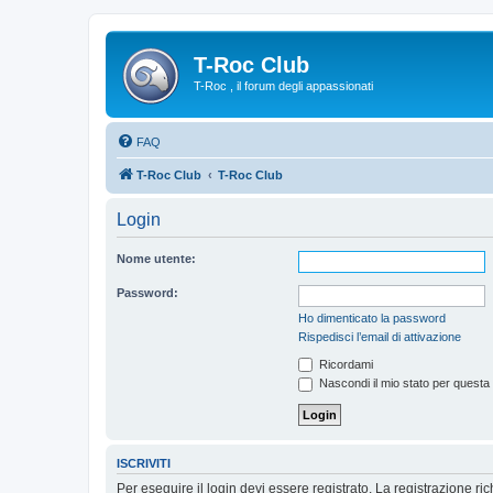
T-Roc Club
T-Roc , il forum degli appassionati
FAQ
T-Roc Club
T-Roc Club
Login
Nome utente:
Password:
Ho dimenticato la password
Rispedisci l’email di attivazione
Ricordami
Nascondi il mio stato per questa
ISCRIVITI
Per eseguire il login devi essere registrato. La registrazione r