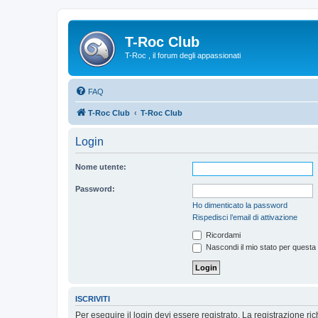
T-Roc Club
T-Roc , il forum degli appassionati
FAQ
T-Roc Club
T-Roc Club
Login
Nome utente:
Password:
Ho dimenticato la password
Rispedisci l’email di attivazione
Ricordami
Nascondi il mio stato per questa
ISCRIVITI
Per eseguire il login devi essere registrato. La registrazione r