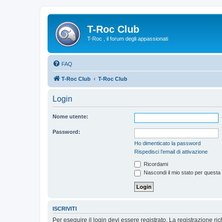
T-Roc Club
T-Roc , il forum degli appassionati
FAQ
T-Roc Club
T-Roc Club
Login
Nome utente:
Password:
Ho dimenticato la password
Rispedisci l’email di attivazione
Ricordami
Nascondi il mio stato per questa
ISCRIVITI
Per eseguire il login devi essere registrato. La registrazione r