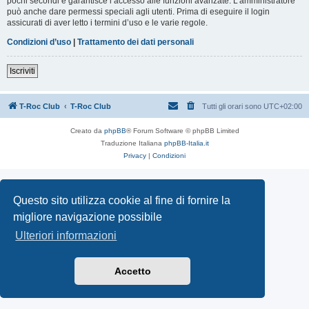
pochi secondi e garantisce l’accesso alle funzioni avanzate. L’amministratore
può anche dare permessi speciali agli utenti. Prima di eseguire il login
assicurati di aver letto i termini d’uso e le varie regole.
Condizioni d’uso
|
Trattamento dei dati personali
Iscriviti
T-Roc Club
T-Roc Club
Tutti gli orari sono
UTC+02:00
Creato da
phpBB
® Forum Software © phpBB Limited
Traduzione Italiana
phpBB-Italia.it
Privacy
|
Condizioni
Questo sito utilizza cookie al fine di fornire la
migliore navigazione possibile
Ulteriori informazioni
Accetto