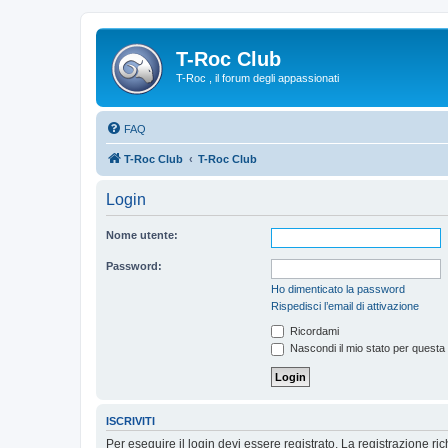
T-Roc Club
T-Roc , il forum degli appassionati
FAQ
T-Roc Club
T-Roc Club
Login
Nome utente:
Password:
Ho dimenticato la password
Rispedisci l’email di attivazione
Ricordami
Nascondi il mio stato per questa
ISCRIVITI
Per eseguire il login devi essere registrato. La registrazione r