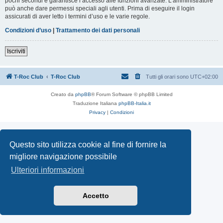
pochi secondi e garantisce l’accesso alle funzioni avanzate. L’amministratore
può anche dare permessi speciali agli utenti. Prima di eseguire il login
assicurati di aver letto i termini d’uso e le varie regole.
Condizioni d’uso
|
Trattamento dei dati personali
Iscriviti
T-Roc Club
T-Roc Club
Tutti gli orari sono
UTC+02:00
Creato da
phpBB
® Forum Software © phpBB Limited
Traduzione Italiana
phpBB-Italia.it
Privacy
|
Condizioni
Questo sito utilizza cookie al fine di fornire la
migliore navigazione possibile
Ulteriori informazioni
Accetto