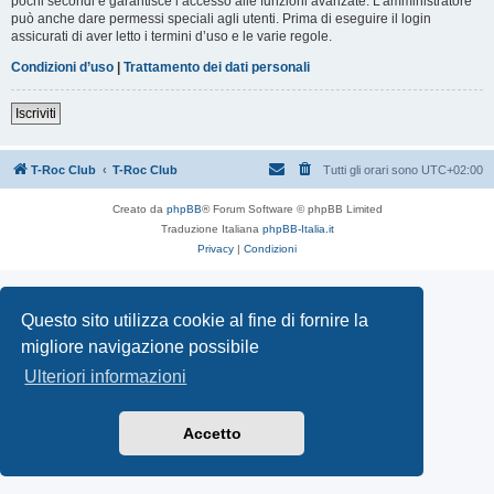
pochi secondi e garantisce l’accesso alle funzioni avanzate. L’amministratore
può anche dare permessi speciali agli utenti. Prima di eseguire il login
assicurati di aver letto i termini d’uso e le varie regole.
Condizioni d’uso
|
Trattamento dei dati personali
Iscriviti
T-Roc Club
T-Roc Club
Tutti gli orari sono
UTC+02:00
Creato da
phpBB
® Forum Software © phpBB Limited
Traduzione Italiana
phpBB-Italia.it
Privacy
|
Condizioni
Questo sito utilizza cookie al fine di fornire la
migliore navigazione possibile
Ulteriori informazioni
Accetto