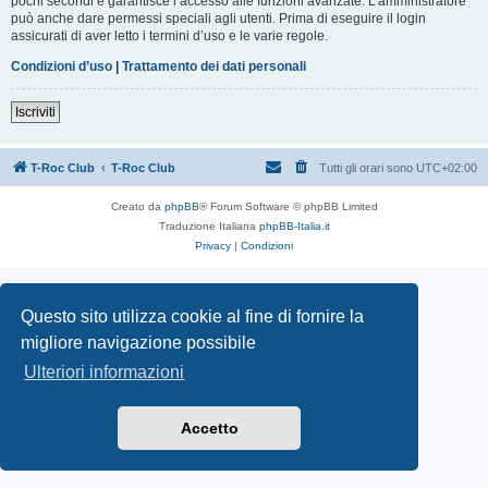
pochi secondi e garantisce l’accesso alle funzioni avanzate. L’amministratore
può anche dare permessi speciali agli utenti. Prima di eseguire il login
assicurati di aver letto i termini d’uso e le varie regole.
Condizioni d’uso
|
Trattamento dei dati personali
Iscriviti
T-Roc Club
T-Roc Club
Tutti gli orari sono
UTC+02:00
Creato da
phpBB
® Forum Software © phpBB Limited
Traduzione Italiana
phpBB-Italia.it
Privacy
|
Condizioni
Questo sito utilizza cookie al fine di fornire la
migliore navigazione possibile
Ulteriori informazioni
Accetto