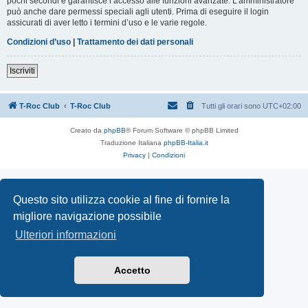
pochi secondi e garantisce l’accesso alle funzioni avanzate. L’amministratore
può anche dare permessi speciali agli utenti. Prima di eseguire il login
assicurati di aver letto i termini d’uso e le varie regole.
Condizioni d’uso
|
Trattamento dei dati personali
Iscriviti
T-Roc Club
T-Roc Club
Tutti gli orari sono
UTC+02:00
Creato da
phpBB
® Forum Software © phpBB Limited
Traduzione Italiana
phpBB-Italia.it
Privacy
|
Condizioni
Questo sito utilizza cookie al fine di fornire la
migliore navigazione possibile
Ulteriori informazioni
Accetto