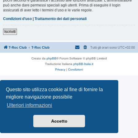
pochi secondi e garantisce l’accesso alle funzioni avanzate. L’amministratore
può anche dare permessi speciali agli utenti. Prima di eseguire il login
assicurati di aver letto i termini d’uso e le varie regole.
Condizioni d’uso
|
Trattamento dei dati personali
Iscriviti
T-Roc Club
T-Roc Club
Tutti gli orari sono
UTC+02:00
Creato da
phpBB
® Forum Software © phpBB Limited
Traduzione Italiana
phpBB-Italia.it
Privacy
|
Condizioni
Questo sito utilizza cookie al fine di fornire la
migliore navigazione possibile
Ulteriori informazioni
Accetto