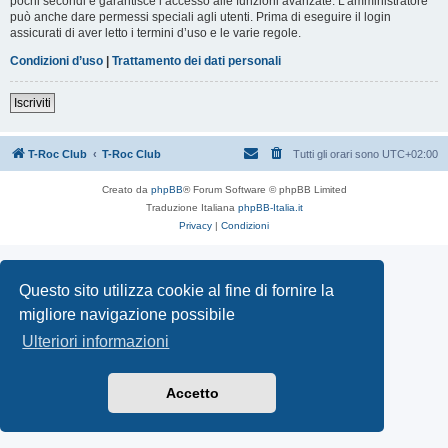
pochi secondi e garantisce l’accesso alle funzioni avanzate. L’amministratore
può anche dare permessi speciali agli utenti. Prima di eseguire il login
assicurati di aver letto i termini d’uso e le varie regole.
Condizioni d’uso
|
Trattamento dei dati personali
Iscriviti
T-Roc Club
T-Roc Club
Tutti gli orari sono
UTC+02:00
Creato da
phpBB
® Forum Software © phpBB Limited
Traduzione Italiana
phpBB-Italia.it
Privacy
|
Condizioni
Questo sito utilizza cookie al fine di fornire la
migliore navigazione possibile
Ulteriori informazioni
Accetto