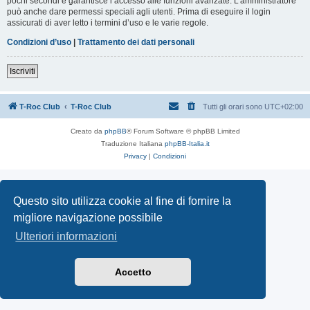
pochi secondi e garantisce l’accesso alle funzioni avanzate. L’amministratore
può anche dare permessi speciali agli utenti. Prima di eseguire il login
assicurati di aver letto i termini d’uso e le varie regole.
Condizioni d’uso
|
Trattamento dei dati personali
Iscriviti
T-Roc Club
T-Roc Club
Tutti gli orari sono
UTC+02:00
Creato da
phpBB
® Forum Software © phpBB Limited
Traduzione Italiana
phpBB-Italia.it
Privacy
|
Condizioni
Questo sito utilizza cookie al fine di fornire la
migliore navigazione possibile
Ulteriori informazioni
Accetto