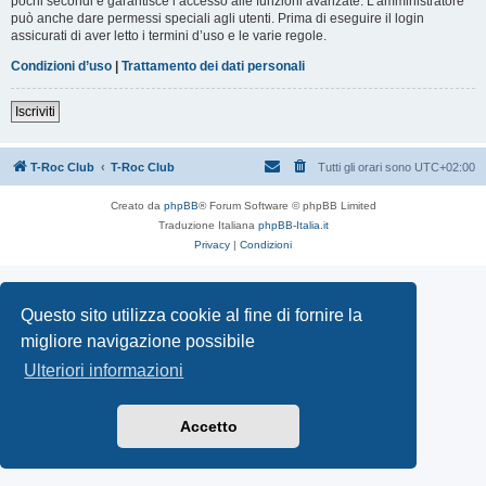
pochi secondi e garantisce l’accesso alle funzioni avanzate. L’amministratore
può anche dare permessi speciali agli utenti. Prima di eseguire il login
assicurati di aver letto i termini d’uso e le varie regole.
Condizioni d’uso
|
Trattamento dei dati personali
Iscriviti
T-Roc Club
T-Roc Club
Tutti gli orari sono
UTC+02:00
Creato da
phpBB
® Forum Software © phpBB Limited
Traduzione Italiana
phpBB-Italia.it
Privacy
|
Condizioni
Questo sito utilizza cookie al fine di fornire la
migliore navigazione possibile
Ulteriori informazioni
Accetto