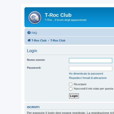
T-Roc Club
T-Roc , il forum degli appassionati
FAQ
T-Roc Club
T-Roc Club
Login
Nome utente:
Password:
Ho dimenticato la password
Rispedisci l’email di attivazione
Ricordami
Nascondi il mio stato per questa
ISCRIVITI
Per eseguire il login devi essere registrato. La registrazione r