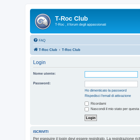
T-Roc Club
T-Roc , il forum degli appassionati
FAQ
T-Roc Club
T-Roc Club
Login
Nome utente:
Password:
Ho dimenticato la password
Rispedisci l’email di attivazione
Ricordami
Nascondi il mio stato per questa
ISCRIVITI
Per eseguire il login devi essere registrato. La registrazione r