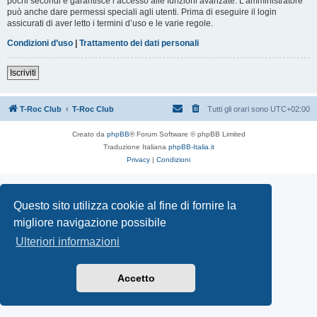
pochi secondi e garantisce l’accesso alle funzioni avanzate. L’amministratore
può anche dare permessi speciali agli utenti. Prima di eseguire il login
assicurati di aver letto i termini d’uso e le varie regole.
Condizioni d’uso
|
Trattamento dei dati personali
Iscriviti
T-Roc Club
T-Roc Club
Tutti gli orari sono
UTC+02:00
Creato da
phpBB
® Forum Software © phpBB Limited
Traduzione Italiana
phpBB-Italia.it
Privacy
|
Condizioni
Questo sito utilizza cookie al fine di fornire la
migliore navigazione possibile
Ulteriori informazioni
Accetto