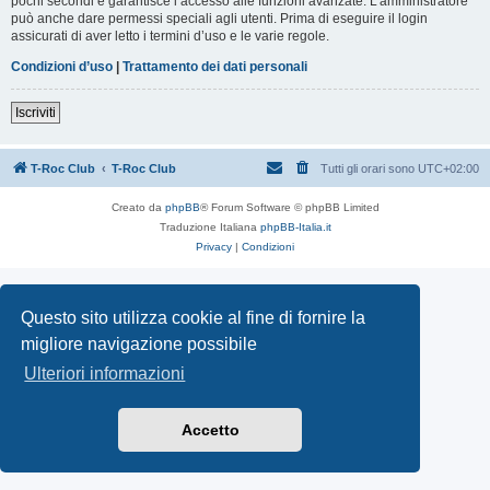
pochi secondi e garantisce l’accesso alle funzioni avanzate. L’amministratore
può anche dare permessi speciali agli utenti. Prima di eseguire il login
assicurati di aver letto i termini d’uso e le varie regole.
Condizioni d’uso
|
Trattamento dei dati personali
Iscriviti
T-Roc Club
T-Roc Club
Tutti gli orari sono
UTC+02:00
Creato da
phpBB
® Forum Software © phpBB Limited
Traduzione Italiana
phpBB-Italia.it
Privacy
|
Condizioni
Questo sito utilizza cookie al fine di fornire la
migliore navigazione possibile
Ulteriori informazioni
Accetto