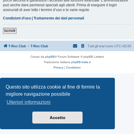
pochi secondi e garantisce l’accesso alle funzioni avanzate. L’amministratore
può anche dare permessi speciali agli utenti. Prima di eseguire il login
assicurati di aver letto i termini d’uso e le varie regole.
Condizioni d’uso
|
Trattamento dei dati personali
Iscriviti
T-Roc Club
T-Roc Club
Tutti gli orari sono
UTC+02:00
Creato da
phpBB
® Forum Software © phpBB Limited
Traduzione Italiana
phpBB-Italia.it
Privacy
|
Condizioni
Questo sito utilizza cookie al fine di fornire la
migliore navigazione possibile
Ulteriori informazioni
Accetto