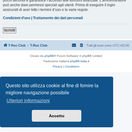
pochi secondi e garantisce l’accesso alle funzioni avanzate. L’amministratore
può anche dare permessi speciali agli utenti. Prima di eseguire il login
assicurati di aver letto i termini d’uso e le varie regole.
Condizioni d’uso
|
Trattamento dei dati personali
Iscriviti
T-Roc Club
T-Roc Club
Tutti gli orari sono
UTC+02:00
Creato da
phpBB
® Forum Software © phpBB Limited
Traduzione Italiana
phpBB-Italia.it
Privacy
|
Condizioni
Questo sito utilizza cookie al fine di fornire la
migliore navigazione possibile
Ulteriori informazioni
Accetto