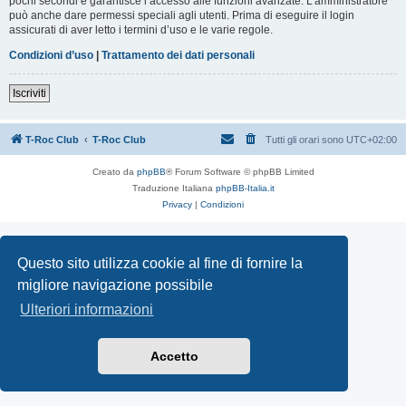
pochi secondi e garantisce l’accesso alle funzioni avanzate. L’amministratore
può anche dare permessi speciali agli utenti. Prima di eseguire il login
assicurati di aver letto i termini d’uso e le varie regole.
Condizioni d’uso
|
Trattamento dei dati personali
Iscriviti
T-Roc Club
T-Roc Club
Tutti gli orari sono
UTC+02:00
Creato da
phpBB
® Forum Software © phpBB Limited
Traduzione Italiana
phpBB-Italia.it
Privacy
|
Condizioni
Questo sito utilizza cookie al fine di fornire la
migliore navigazione possibile
Ulteriori informazioni
Accetto