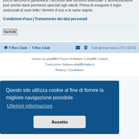
pochi secondi e garantisce l’accesso alle funzioni avanzate. L’amministratore
può anche dare permessi speciali agli utenti. Prima di eseguire il login
assicurati di aver letto i termini d’uso e le varie regole.
Condizioni d’uso
|
Trattamento dei dati personali
Iscriviti
T-Roc Club
T-Roc Club
Tutti gli orari sono
UTC+02:00
Creato da
phpBB
® Forum Software © phpBB Limited
Traduzione Italiana
phpBB-Italia.it
Privacy
|
Condizioni
Questo sito utilizza cookie al fine di fornire la
migliore navigazione possibile
Ulteriori informazioni
Accetto