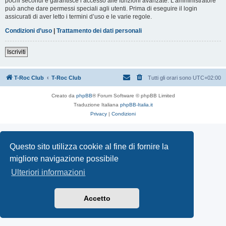
pochi secondi e garantisce l’accesso alle funzioni avanzate. L’amministratore
può anche dare permessi speciali agli utenti. Prima di eseguire il login
assicurati di aver letto i termini d’uso e le varie regole.
Condizioni d’uso
|
Trattamento dei dati personali
Iscriviti
T-Roc Club
T-Roc Club
Tutti gli orari sono
UTC+02:00
Creato da
phpBB
® Forum Software © phpBB Limited
Traduzione Italiana
phpBB-Italia.it
Privacy
|
Condizioni
Questo sito utilizza cookie al fine di fornire la
migliore navigazione possibile
Ulteriori informazioni
Accetto