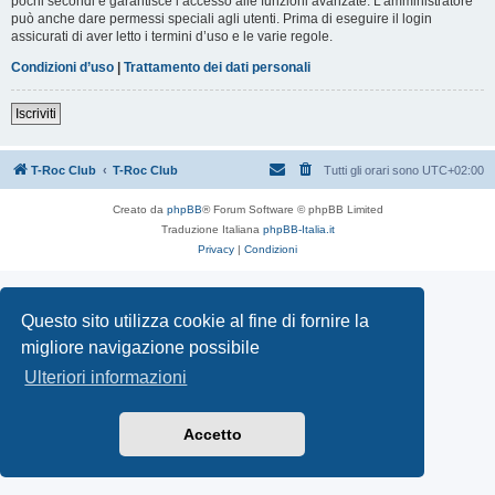
pochi secondi e garantisce l’accesso alle funzioni avanzate. L’amministratore
può anche dare permessi speciali agli utenti. Prima di eseguire il login
assicurati di aver letto i termini d’uso e le varie regole.
Condizioni d’uso
|
Trattamento dei dati personali
Iscriviti
T-Roc Club
T-Roc Club
Tutti gli orari sono
UTC+02:00
Creato da
phpBB
® Forum Software © phpBB Limited
Traduzione Italiana
phpBB-Italia.it
Privacy
|
Condizioni
Questo sito utilizza cookie al fine di fornire la
migliore navigazione possibile
Ulteriori informazioni
Accetto