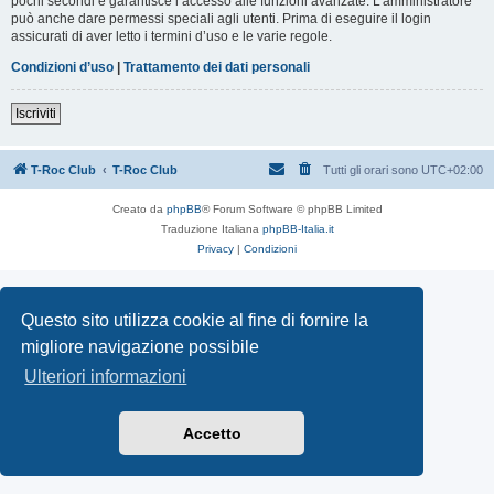
pochi secondi e garantisce l’accesso alle funzioni avanzate. L’amministratore
può anche dare permessi speciali agli utenti. Prima di eseguire il login
assicurati di aver letto i termini d’uso e le varie regole.
Condizioni d’uso
|
Trattamento dei dati personali
Iscriviti
T-Roc Club
T-Roc Club
Tutti gli orari sono
UTC+02:00
Creato da
phpBB
® Forum Software © phpBB Limited
Traduzione Italiana
phpBB-Italia.it
Privacy
|
Condizioni
Questo sito utilizza cookie al fine di fornire la
migliore navigazione possibile
Ulteriori informazioni
Accetto