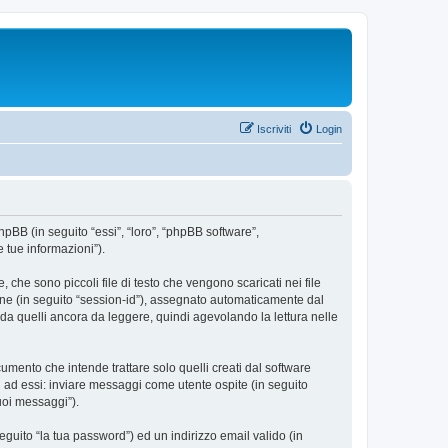
Iscriviti
Login
hpBB (in seguito “essi”, “loro”, “phpBB software”,
 tue informazioni”).
che sono piccoli file di testo che vengono scaricati nei file
ione (in seguito “session-id”), assegnato automaticamente dal
da quelli ancora da leggere, quindi agevolando la lettura nelle
ento che intende trattare solo quelli creati dal software
i ad essi: inviare messaggi come utente ospite (in seguito
tuoi messaggi”).
eguito “la tua password”) ed un indirizzo email valido (in