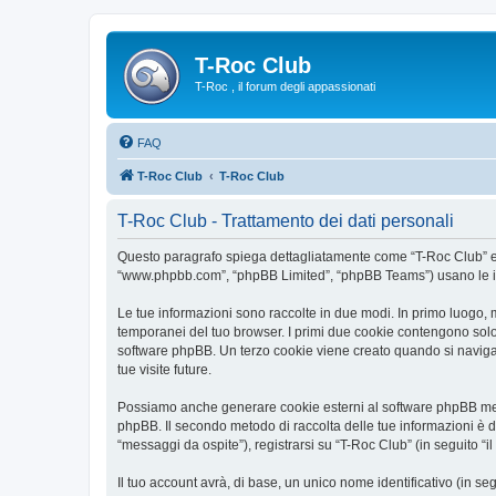
T-Roc Club
T-Roc , il forum degli appassionati
FAQ
T-Roc Club
T-Roc Club
T-Roc Club - Trattamento dei dati personali
Questo paragrafo spiega dettagliatamente come “T-Roc Club” ed eve
“www.phpbb.com”, “phpBB Limited”, “phpBB Teams”) usano le infor
Le tue informazioni sono raccolte in due modi. In primo luogo, m
temporanei del tuo browser. I primi due cookie contengono solo 
software phpBB. Un terzo cookie viene creato quando si naviga t
tue visite future.
Possiamo anche generare cookie esterni al software phpBB mentr
phpBB. Il secondo metodo di raccolta delle tue informazioni è d
“messaggi da ospite”), registrarsi su “T-Roc Club” (in seguito “il
Il tuo account avrà, di base, un unico nome identificativo (in s