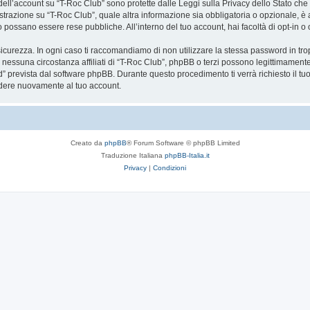
a dell’account su “T-Roc Club” sono protette dalle Leggi sulla Privacy dello Stato che 
trazione su “T-Roc Club”, quale altra informazione sia obbligatoria o opzionale, è a to
ito possano essere rese pubbliche. All’interno del tuo account, hai facoltà di opt-in
icurezza. In ogni caso ti raccomandiamo di non utilizzare la stessa password in tro
 nessuna circostanza affiliati di “T-Roc Club”, phpBB o terzi possono legittimament
” prevista dal software phpBB. Durante questo procedimento ti verrà richiesto il t
dere nuovamente al tuo account.
Creato da
phpBB
® Forum Software © phpBB Limited
Traduzione Italiana
phpBB-Italia.it
Privacy
|
Condizioni