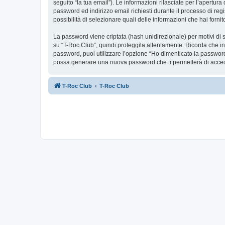
seguito “la tua email”). Le informazioni rilasciate per l’apertur
password ed indirizzo email richiesti durante il processo di regis
possibilità di selezionare quali delle informazioni che hai forn
La password viene criptata (hash unidirezionale) per motivi di s
su “T-Roc Club”, quindi proteggila attentamente. Ricorda che in
password, puoi utilizzare l’opzione “Ho dimenticato la password
possa generare una nuova password che ti permetterà di acce
T-Roc Club
T-Roc Club