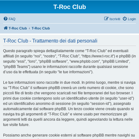
T-Roc Club
FAQ
Iscriviti
Login
T-Roc Club
T-Roc Club
T-Roc Club - Trattamento dei dati personali
Questo paragrafo spiega dettagliatamente come “T-Roc Club” ed eventuali
affiliati (in seguito “noi”, “nostro”, “T-Roc Club”, “https://www.t-roc.it”) e phpBB (in
seguito “essi”, “loro”, “phpBB software”, “www.phpbb.com”, “phpBB Limited”,
“phpBB Teams”) usano le informazioni raccolte durante qualsiasi sessione
d’uso da te effettuata (in seguito “le tue informazioni”).
Le tue informazioni sono raccolte in due modi. In primo luogo, mentre si naviga
su “T-Roc Club” il software phpBB creerà un certo numero di cookie, che sono
piccoli file di testo che vengono scaricati nei file temporanei del tuo browser. I
primi due cookie contengono solo un identificativo utente (in seguito “user-id”)
ed un identificativo anonimo di sessione (in seguito “session-id”), assegnato
automaticamente dal software phpBB. Un terzo cookie viene creato quando si
naviga tra gli argomenti di “T-Roc Club” e viene usato per memorizzare gli
argomenti letti da quelli ancora da leggere, quindi agevolando la lettura nelle
tue visite future.
Possiamo anche generare cookie esterni al software phpBB mentre navighi su