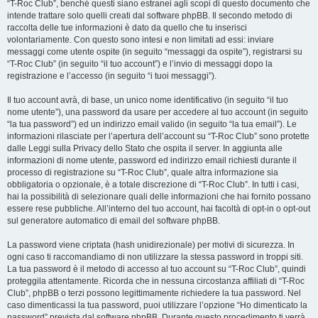
“T-Roc Club”, benché questi siano estranei agli scopi di questo documento che
intende trattare solo quelli creati dal software phpBB. Il secondo metodo di
raccolta delle tue informazioni è dato da quello che tu inserisci
volontariamente. Con questo sono intesi e non limitati ad essi: inviare
messaggi come utente ospite (in seguito “messaggi da ospite”), registrarsi su
“T-Roc Club” (in seguito “il tuo account”) e l’invio di messaggi dopo la
registrazione e l’accesso (in seguito “i tuoi messaggi”).
Il tuo account avrà, di base, un unico nome identificativo (in seguito “il tuo
nome utente”), una password da usare per accedere al tuo account (in seguito
“la tua password”) ed un indirizzo email valido (in seguito “la tua email”). Le
informazioni rilasciate per l’apertura dell’account su “T-Roc Club” sono protette
dalle Leggi sulla Privacy dello Stato che ospita il server. In aggiunta alle
informazioni di nome utente, password ed indirizzo email richiesti durante il
processo di registrazione su “T-Roc Club”, quale altra informazione sia
obbligatoria o opzionale, è a totale discrezione di “T-Roc Club”. In tutti i casi,
hai la possibilità di selezionare quali delle informazioni che hai fornito possano
essere rese pubbliche. All’interno del tuo account, hai facoltà di opt-in o opt-out
sul generatore automatico di email del software phpBB.
La password viene criptata (hash unidirezionale) per motivi di sicurezza. In
ogni caso ti raccomandiamo di non utilizzare la stessa password in troppi siti.
La tua password è il metodo di accesso al tuo account su “T-Roc Club”, quindi
proteggila attentamente. Ricorda che in nessuna circostanza affiliati di “T-Roc
Club”, phpBB o terzi possono legittimamente richiedere la tua password. Nel
caso dimenticassi la tua password, puoi utilizzare l’opzione “Ho dimenticato la
password” prevista dal software phpBB. Durante questo procedimento ti verrà