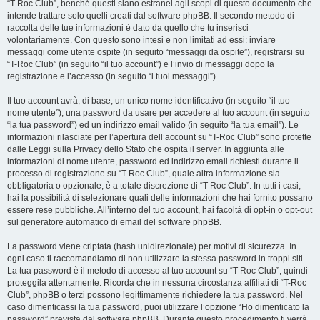
“T-Roc Club”, benché questi siano estranei agli scopi di questo documento che
intende trattare solo quelli creati dal software phpBB. Il secondo metodo di
raccolta delle tue informazioni è dato da quello che tu inserisci
volontariamente. Con questo sono intesi e non limitati ad essi: inviare
messaggi come utente ospite (in seguito “messaggi da ospite”), registrarsi su
“T-Roc Club” (in seguito “il tuo account”) e l’invio di messaggi dopo la
registrazione e l’accesso (in seguito “i tuoi messaggi”).
Il tuo account avrà, di base, un unico nome identificativo (in seguito “il tuo
nome utente”), una password da usare per accedere al tuo account (in seguito
“la tua password”) ed un indirizzo email valido (in seguito “la tua email”). Le
informazioni rilasciate per l’apertura dell’account su “T-Roc Club” sono protette
dalle Leggi sulla Privacy dello Stato che ospita il server. In aggiunta alle
informazioni di nome utente, password ed indirizzo email richiesti durante il
processo di registrazione su “T-Roc Club”, quale altra informazione sia
obbligatoria o opzionale, è a totale discrezione di “T-Roc Club”. In tutti i casi,
hai la possibilità di selezionare quali delle informazioni che hai fornito possano
essere rese pubbliche. All’interno del tuo account, hai facoltà di opt-in o opt-out
sul generatore automatico di email del software phpBB.
La password viene criptata (hash unidirezionale) per motivi di sicurezza. In
ogni caso ti raccomandiamo di non utilizzare la stessa password in troppi siti.
La tua password è il metodo di accesso al tuo account su “T-Roc Club”, quindi
proteggila attentamente. Ricorda che in nessuna circostanza affiliati di “T-Roc
Club”, phpBB o terzi possono legittimamente richiedere la tua password. Nel
caso dimenticassi la tua password, puoi utilizzare l’opzione “Ho dimenticato la
password” prevista dal software phpBB. Durante questo procedimento ti verrà