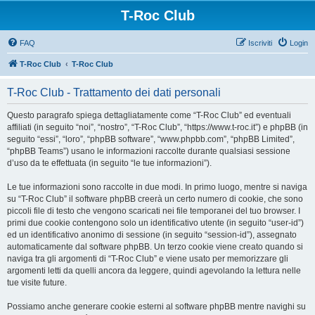
T-Roc Club
FAQ
Iscriviti
Login
T-Roc Club
T-Roc Club
T-Roc Club - Trattamento dei dati personali
Questo paragrafo spiega dettagliatamente come “T-Roc Club” ed eventuali
affiliati (in seguito “noi”, “nostro”, “T-Roc Club”, “https://www.t-roc.it”) e phpBB (in
seguito “essi”, “loro”, “phpBB software”, “www.phpbb.com”, “phpBB Limited”,
“phpBB Teams”) usano le informazioni raccolte durante qualsiasi sessione
d’uso da te effettuata (in seguito “le tue informazioni”).
Le tue informazioni sono raccolte in due modi. In primo luogo, mentre si naviga
su “T-Roc Club” il software phpBB creerà un certo numero di cookie, che sono
piccoli file di testo che vengono scaricati nei file temporanei del tuo browser. I
primi due cookie contengono solo un identificativo utente (in seguito “user-id”)
ed un identificativo anonimo di sessione (in seguito “session-id”), assegnato
automaticamente dal software phpBB. Un terzo cookie viene creato quando si
naviga tra gli argomenti di “T-Roc Club” e viene usato per memorizzare gli
argomenti letti da quelli ancora da leggere, quindi agevolando la lettura nelle
tue visite future.
Possiamo anche generare cookie esterni al software phpBB mentre navighi su