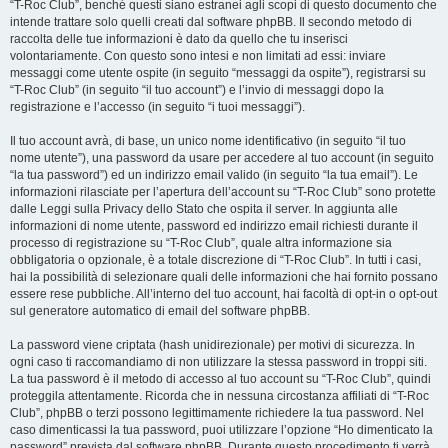
“T-Roc Club”, benché questi siano estranei agli scopi di questo documento che
intende trattare solo quelli creati dal software phpBB. Il secondo metodo di
raccolta delle tue informazioni è dato da quello che tu inserisci
volontariamente. Con questo sono intesi e non limitati ad essi: inviare
messaggi come utente ospite (in seguito “messaggi da ospite”), registrarsi su
“T-Roc Club” (in seguito “il tuo account”) e l’invio di messaggi dopo la
registrazione e l’accesso (in seguito “i tuoi messaggi”).
Il tuo account avrà, di base, un unico nome identificativo (in seguito “il tuo
nome utente”), una password da usare per accedere al tuo account (in seguito
“la tua password”) ed un indirizzo email valido (in seguito “la tua email”). Le
informazioni rilasciate per l’apertura dell’account su “T-Roc Club” sono protette
dalle Leggi sulla Privacy dello Stato che ospita il server. In aggiunta alle
informazioni di nome utente, password ed indirizzo email richiesti durante il
processo di registrazione su “T-Roc Club”, quale altra informazione sia
obbligatoria o opzionale, è a totale discrezione di “T-Roc Club”. In tutti i casi,
hai la possibilità di selezionare quali delle informazioni che hai fornito possano
essere rese pubbliche. All’interno del tuo account, hai facoltà di opt-in o opt-out
sul generatore automatico di email del software phpBB.
La password viene criptata (hash unidirezionale) per motivi di sicurezza. In
ogni caso ti raccomandiamo di non utilizzare la stessa password in troppi siti.
La tua password è il metodo di accesso al tuo account su “T-Roc Club”, quindi
proteggila attentamente. Ricorda che in nessuna circostanza affiliati di “T-Roc
Club”, phpBB o terzi possono legittimamente richiedere la tua password. Nel
caso dimenticassi la tua password, puoi utilizzare l’opzione “Ho dimenticato la
password” prevista dal software phpBB. Durante questo procedimento ti verrà