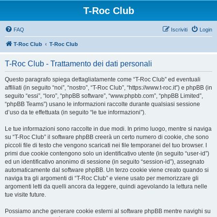
T-Roc Club
FAQ
Iscriviti
Login
T-Roc Club
T-Roc Club
T-Roc Club - Trattamento dei dati personali
Questo paragrafo spiega dettagliatamente come “T-Roc Club” ed eventuali
affiliati (in seguito “noi”, “nostro”, “T-Roc Club”, “https://www.t-roc.it”) e phpBB (in
seguito “essi”, “loro”, “phpBB software”, “www.phpbb.com”, “phpBB Limited”,
“phpBB Teams”) usano le informazioni raccolte durante qualsiasi sessione
d’uso da te effettuata (in seguito “le tue informazioni”).
Le tue informazioni sono raccolte in due modi. In primo luogo, mentre si naviga
su “T-Roc Club” il software phpBB creerà un certo numero di cookie, che sono
piccoli file di testo che vengono scaricati nei file temporanei del tuo browser. I
primi due cookie contengono solo un identificativo utente (in seguito “user-id”)
ed un identificativo anonimo di sessione (in seguito “session-id”), assegnato
automaticamente dal software phpBB. Un terzo cookie viene creato quando si
naviga tra gli argomenti di “T-Roc Club” e viene usato per memorizzare gli
argomenti letti da quelli ancora da leggere, quindi agevolando la lettura nelle
tue visite future.
Possiamo anche generare cookie esterni al software phpBB mentre navighi su