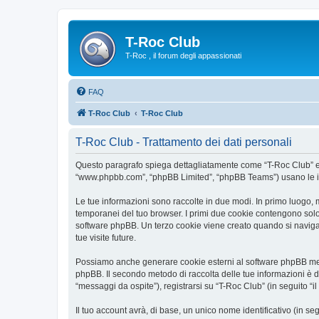
T-Roc Club
T-Roc , il forum degli appassionati
FAQ
T-Roc Club
T-Roc Club
T-Roc Club - Trattamento dei dati personali
Questo paragrafo spiega dettagliatamente come “T-Roc Club” ed eve
“www.phpbb.com”, “phpBB Limited”, “phpBB Teams”) usano le infor
Le tue informazioni sono raccolte in due modi. In primo luogo, m
temporanei del tuo browser. I primi due cookie contengono solo 
software phpBB. Un terzo cookie viene creato quando si naviga t
tue visite future.
Possiamo anche generare cookie esterni al software phpBB mentr
phpBB. Il secondo metodo di raccolta delle tue informazioni è d
“messaggi da ospite”), registrarsi su “T-Roc Club” (in seguito “il
Il tuo account avrà, di base, un unico nome identificativo (in s