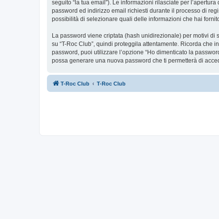
seguito “la tua email”). Le informazioni rilasciate per l’apertur
password ed indirizzo email richiesti durante il processo di regis
possibilità di selezionare quali delle informazioni che hai forn
La password viene criptata (hash unidirezionale) per motivi di s
su “T-Roc Club”, quindi proteggila attentamente. Ricorda che in
password, puoi utilizzare l’opzione “Ho dimenticato la password
possa generare una nuova password che ti permetterà di acce
T-Roc Club
T-Roc Club