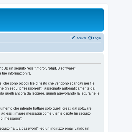
Iscriviti
Login
hpBB (in seguito “essi”, “loro”, “phpBB software”,
 tue informazioni”).
che sono piccoli file di testo che vengono scaricati nei file
ione (in seguito “session-id”), assegnato automaticamente dal
da quelli ancora da leggere, quindi agevolando la lettura nelle
ento che intende trattare solo quelli creati dal software
i ad essi: inviare messaggi come utente ospite (in seguito
tuoi messaggi”).
eguito “la tua password”) ed un indirizzo email valido (in