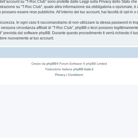
a dell’account su “T-Roc Club” sono protette dalle Leggi sulla Privacy dello Stato che 
trazione su “T-Roc Club”, quale altra informazione sia obbligatoria o opzionale, è a to
ito possano essere rese pubbliche. All’interno del tuo account, hai facoltà di opt-in
icurezza. In ogni caso ti raccomandiamo di non utilizzare la stessa password in tro
 nessuna circostanza affiliati di “T-Roc Club”, phpBB o terzi possono legittimament
” prevista dal software phpBB. Durante questo procedimento ti verrà richiesto il t
dere nuovamente al tuo account.
Creato da
phpBB
® Forum Software © phpBB Limited
Traduzione Italiana
phpBB-Italia.it
Privacy
|
Condizioni