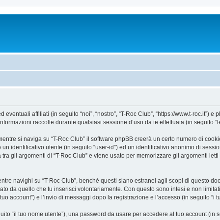
ntuali affiliati (in seguito “noi”, “nostro”, “T-Roc Club”, “https://www.t-roc.it”) e p
mazioni raccolte durante qualsiasi sessione d’uso da te effettuata (in seguito “le
entre si naviga su “T-Roc Club” il software phpBB creerà un certo numero di cookie, 
un identificativo utente (in seguito “user-id”) ed un identificativo anonimo di sess
ra gli argomenti di “T-Roc Club” e viene usato per memorizzare gli argomenti letti 
e navighi su “T-Roc Club”, benché questi siano estranei agli scopi di questo docum
ato da quello che tu inserisci volontariamente. Con questo sono intesi e non limitat
 tuo account”) e l’invio di messaggi dopo la registrazione e l’accesso (in seguito “i 
eguito “il tuo nome utente”), una password da usare per accedere al tuo account (in s