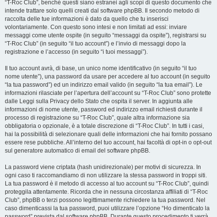
“T-Roc Club”, benché questi siano estranei agli scopi di questo documento che
intende trattare solo quelli creati dal software phpBB. Il secondo metodo di
raccolta delle tue informazioni è dato da quello che tu inserisci
volontariamente. Con questo sono intesi e non limitati ad essi: inviare
messaggi come utente ospite (in seguito “messaggi da ospite”), registrarsi su
“T-Roc Club” (in seguito “il tuo account”) e l’invio di messaggi dopo la
registrazione e l’accesso (in seguito “i tuoi messaggi”).
Il tuo account avrà, di base, un unico nome identificativo (in seguito “il tuo
nome utente”), una password da usare per accedere al tuo account (in seguito
“la tua password”) ed un indirizzo email valido (in seguito “la tua email”). Le
informazioni rilasciate per l’apertura dell’account su “T-Roc Club” sono protette
dalle Leggi sulla Privacy dello Stato che ospita il server. In aggiunta alle
informazioni di nome utente, password ed indirizzo email richiesti durante il
processo di registrazione su “T-Roc Club”, quale altra informazione sia
obbligatoria o opzionale, è a totale discrezione di “T-Roc Club”. In tutti i casi,
hai la possibilità di selezionare quali delle informazioni che hai fornito possano
essere rese pubbliche. All’interno del tuo account, hai facoltà di opt-in o opt-out
sul generatore automatico di email del software phpBB.
La password viene criptata (hash unidirezionale) per motivi di sicurezza. In
ogni caso ti raccomandiamo di non utilizzare la stessa password in troppi siti.
La tua password è il metodo di accesso al tuo account su “T-Roc Club”, quindi
proteggila attentamente. Ricorda che in nessuna circostanza affiliati di “T-Roc
Club”, phpBB o terzi possono legittimamente richiedere la tua password. Nel
caso dimenticassi la tua password, puoi utilizzare l’opzione “Ho dimenticato la
password” prevista dal software phpBB. Durante questo procedimento ti verrà