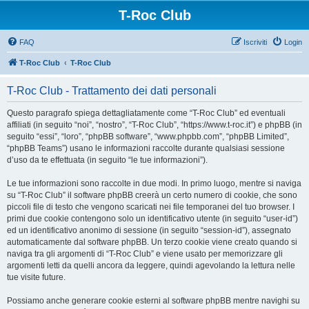
T-Roc Club
FAQ
Iscriviti
Login
T-Roc Club
T-Roc Club
T-Roc Club - Trattamento dei dati personali
Questo paragrafo spiega dettagliatamente come “T-Roc Club” ed eventuali
affiliati (in seguito “noi”, “nostro”, “T-Roc Club”, “https://www.t-roc.it”) e phpBB (in
seguito “essi”, “loro”, “phpBB software”, “www.phpbb.com”, “phpBB Limited”,
“phpBB Teams”) usano le informazioni raccolte durante qualsiasi sessione
d’uso da te effettuata (in seguito “le tue informazioni”).
Le tue informazioni sono raccolte in due modi. In primo luogo, mentre si naviga
su “T-Roc Club” il software phpBB creerà un certo numero di cookie, che sono
piccoli file di testo che vengono scaricati nei file temporanei del tuo browser. I
primi due cookie contengono solo un identificativo utente (in seguito “user-id”)
ed un identificativo anonimo di sessione (in seguito “session-id”), assegnato
automaticamente dal software phpBB. Un terzo cookie viene creato quando si
naviga tra gli argomenti di “T-Roc Club” e viene usato per memorizzare gli
argomenti letti da quelli ancora da leggere, quindi agevolando la lettura nelle
tue visite future.
Possiamo anche generare cookie esterni al software phpBB mentre navighi su