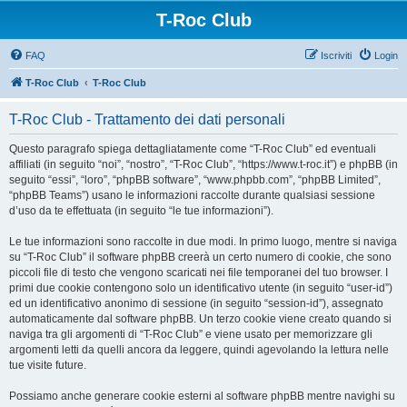
T-Roc Club
FAQ
Iscriviti
Login
T-Roc Club
T-Roc Club
T-Roc Club - Trattamento dei dati personali
Questo paragrafo spiega dettagliatamente come “T-Roc Club” ed eventuali
affiliati (in seguito “noi”, “nostro”, “T-Roc Club”, “https://www.t-roc.it”) e phpBB (in
seguito “essi”, “loro”, “phpBB software”, “www.phpbb.com”, “phpBB Limited”,
“phpBB Teams”) usano le informazioni raccolte durante qualsiasi sessione
d’uso da te effettuata (in seguito “le tue informazioni”).
Le tue informazioni sono raccolte in due modi. In primo luogo, mentre si naviga
su “T-Roc Club” il software phpBB creerà un certo numero di cookie, che sono
piccoli file di testo che vengono scaricati nei file temporanei del tuo browser. I
primi due cookie contengono solo un identificativo utente (in seguito “user-id”)
ed un identificativo anonimo di sessione (in seguito “session-id”), assegnato
automaticamente dal software phpBB. Un terzo cookie viene creato quando si
naviga tra gli argomenti di “T-Roc Club” e viene usato per memorizzare gli
argomenti letti da quelli ancora da leggere, quindi agevolando la lettura nelle
tue visite future.
Possiamo anche generare cookie esterni al software phpBB mentre navighi su