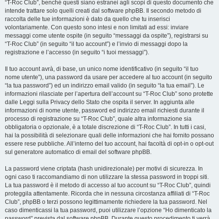
“T-Roc Club”, benché questi siano estranei agli scopi di questo documento che
intende trattare solo quelli creati dal software phpBB. Il secondo metodo di
raccolta delle tue informazioni è dato da quello che tu inserisci
volontariamente. Con questo sono intesi e non limitati ad essi: inviare
messaggi come utente ospite (in seguito “messaggi da ospite”), registrarsi su
“T-Roc Club” (in seguito “il tuo account”) e l’invio di messaggi dopo la
registrazione e l’accesso (in seguito “i tuoi messaggi”).
Il tuo account avrà, di base, un unico nome identificativo (in seguito “il tuo
nome utente”), una password da usare per accedere al tuo account (in seguito
“la tua password”) ed un indirizzo email valido (in seguito “la tua email”). Le
informazioni rilasciate per l’apertura dell’account su “T-Roc Club” sono protette
dalle Leggi sulla Privacy dello Stato che ospita il server. In aggiunta alle
informazioni di nome utente, password ed indirizzo email richiesti durante il
processo di registrazione su “T-Roc Club”, quale altra informazione sia
obbligatoria o opzionale, è a totale discrezione di “T-Roc Club”. In tutti i casi,
hai la possibilità di selezionare quali delle informazioni che hai fornito possano
essere rese pubbliche. All’interno del tuo account, hai facoltà di opt-in o opt-out
sul generatore automatico di email del software phpBB.
La password viene criptata (hash unidirezionale) per motivi di sicurezza. In
ogni caso ti raccomandiamo di non utilizzare la stessa password in troppi siti.
La tua password è il metodo di accesso al tuo account su “T-Roc Club”, quindi
proteggila attentamente. Ricorda che in nessuna circostanza affiliati di “T-Roc
Club”, phpBB o terzi possono legittimamente richiedere la tua password. Nel
caso dimenticassi la tua password, puoi utilizzare l’opzione “Ho dimenticato la
password” prevista dal software phpBB. Durante questo procedimento ti verrà