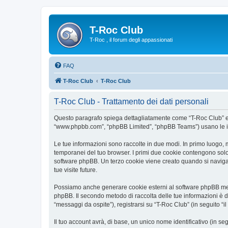
T-Roc Club
T-Roc , il forum degli appassionati
FAQ
T-Roc Club
T-Roc Club
T-Roc Club - Trattamento dei dati personali
Questo paragrafo spiega dettagliatamente come “T-Roc Club” ed eve
“www.phpbb.com”, “phpBB Limited”, “phpBB Teams”) usano le infor
Le tue informazioni sono raccolte in due modi. In primo luogo, m
temporanei del tuo browser. I primi due cookie contengono solo 
software phpBB. Un terzo cookie viene creato quando si naviga t
tue visite future.
Possiamo anche generare cookie esterni al software phpBB mentr
phpBB. Il secondo metodo di raccolta delle tue informazioni è d
“messaggi da ospite”), registrarsi su “T-Roc Club” (in seguito “il
Il tuo account avrà, di base, un unico nome identificativo (in s