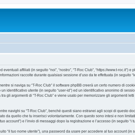
ntuali affiliati (in seguito “noi”, “nostro”, “T-Roc Club”, “https://www.t-roc.it”) e p
mazioni raccolte durante qualsiasi sessione d’uso da te effettuata (in seguito “le
entre si naviga su “T-Roc Club” il software phpBB creerà un certo numero di cookie, 
un identificativo utente (in seguito “user-id”) ed un identificativo anonimo di sess
ra gli argomenti di “T-Roc Club” e viene usato per memorizzare gli argomenti letti 
e navighi su “T-Roc Club”, benché questi siano estranei agli scopi di questo docum
ato da quello che tu inserisci volontariamente. Con questo sono intesi e non limitat
 tuo account”) e l’invio di messaggi dopo la registrazione e l’accesso (in seguito “i 
eguito “il tuo nome utente”), una password da usare per accedere al tuo account (in s