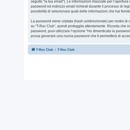
seguito “la tua email”). Le informazioni rilasciate per l’apertur
password ed indirizzo email richiesti durante il processo di regis
possibilità di selezionare quali delle informazioni che hai forn
La password viene criptata (hash unidirezionale) per motivi di s
su “T-Roc Club”, quindi proteggila attentamente. Ricorda che in
password, puoi utilizzare l’opzione “Ho dimenticato la password
possa generare una nuova password che ti permetterà di acce
T-Roc Club
T-Roc Club