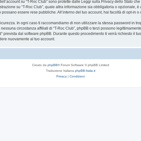
a dell’account su “T-Roc Club” sono protette dalle Leggi sulla Privacy dello Stato che 
trazione su “T-Roc Club”, quale altra informazione sia obbligatoria o opzionale, è a to
ito possano essere rese pubbliche. All’interno del tuo account, hai facoltà di opt-in
icurezza. In ogni caso ti raccomandiamo di non utilizzare la stessa password in tro
 nessuna circostanza affiliati di “T-Roc Club”, phpBB o terzi possono legittimament
” prevista dal software phpBB. Durante questo procedimento ti verrà richiesto il t
dere nuovamente al tuo account.
Creato da
phpBB
® Forum Software © phpBB Limited
Traduzione Italiana
phpBB-Italia.it
Privacy
|
Condizioni