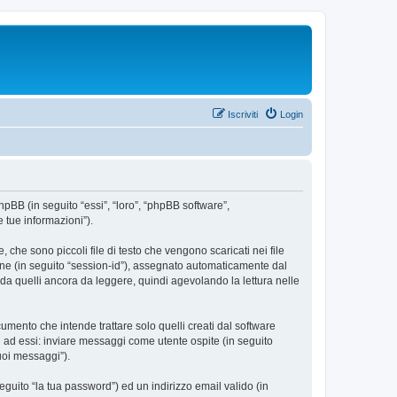
Iscriviti
Login
hpBB (in seguito “essi”, “loro”, “phpBB software”,
 tue informazioni”).
che sono piccoli file di testo che vengono scaricati nei file
ione (in seguito “session-id”), assegnato automaticamente dal
da quelli ancora da leggere, quindi agevolando la lettura nelle
ento che intende trattare solo quelli creati dal software
i ad essi: inviare messaggi come utente ospite (in seguito
tuoi messaggi”).
eguito “la tua password”) ed un indirizzo email valido (in