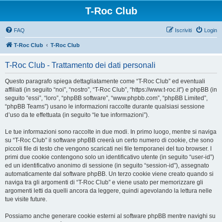
T-Roc Club
FAQ
Iscriviti
Login
T-Roc Club
T-Roc Club
T-Roc Club - Trattamento dei dati personali
Questo paragrafo spiega dettagliatamente come “T-Roc Club” ed eventuali
affiliati (in seguito “noi”, “nostro”, “T-Roc Club”, “https://www.t-roc.it”) e phpBB (in
seguito “essi”, “loro”, “phpBB software”, “www.phpbb.com”, “phpBB Limited”,
“phpBB Teams”) usano le informazioni raccolte durante qualsiasi sessione
d’uso da te effettuata (in seguito “le tue informazioni”).
Le tue informazioni sono raccolte in due modi. In primo luogo, mentre si naviga
su “T-Roc Club” il software phpBB creerà un certo numero di cookie, che sono
piccoli file di testo che vengono scaricati nei file temporanei del tuo browser. I
primi due cookie contengono solo un identificativo utente (in seguito “user-id”)
ed un identificativo anonimo di sessione (in seguito “session-id”), assegnato
automaticamente dal software phpBB. Un terzo cookie viene creato quando si
naviga tra gli argomenti di “T-Roc Club” e viene usato per memorizzare gli
argomenti letti da quelli ancora da leggere, quindi agevolando la lettura nelle
tue visite future.
Possiamo anche generare cookie esterni al software phpBB mentre navighi su