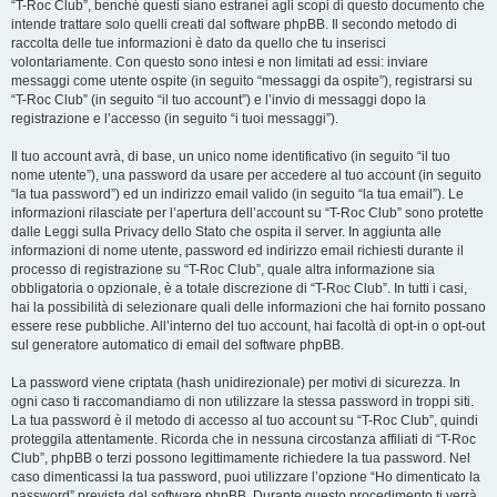
“T-Roc Club”, benché questi siano estranei agli scopi di questo documento che
intende trattare solo quelli creati dal software phpBB. Il secondo metodo di
raccolta delle tue informazioni è dato da quello che tu inserisci
volontariamente. Con questo sono intesi e non limitati ad essi: inviare
messaggi come utente ospite (in seguito “messaggi da ospite”), registrarsi su
“T-Roc Club” (in seguito “il tuo account”) e l’invio di messaggi dopo la
registrazione e l’accesso (in seguito “i tuoi messaggi”).
Il tuo account avrà, di base, un unico nome identificativo (in seguito “il tuo
nome utente”), una password da usare per accedere al tuo account (in seguito
“la tua password”) ed un indirizzo email valido (in seguito “la tua email”). Le
informazioni rilasciate per l’apertura dell’account su “T-Roc Club” sono protette
dalle Leggi sulla Privacy dello Stato che ospita il server. In aggiunta alle
informazioni di nome utente, password ed indirizzo email richiesti durante il
processo di registrazione su “T-Roc Club”, quale altra informazione sia
obbligatoria o opzionale, è a totale discrezione di “T-Roc Club”. In tutti i casi,
hai la possibilità di selezionare quali delle informazioni che hai fornito possano
essere rese pubbliche. All’interno del tuo account, hai facoltà di opt-in o opt-out
sul generatore automatico di email del software phpBB.
La password viene criptata (hash unidirezionale) per motivi di sicurezza. In
ogni caso ti raccomandiamo di non utilizzare la stessa password in troppi siti.
La tua password è il metodo di accesso al tuo account su “T-Roc Club”, quindi
proteggila attentamente. Ricorda che in nessuna circostanza affiliati di “T-Roc
Club”, phpBB o terzi possono legittimamente richiedere la tua password. Nel
caso dimenticassi la tua password, puoi utilizzare l’opzione “Ho dimenticato la
password” prevista dal software phpBB. Durante questo procedimento ti verrà