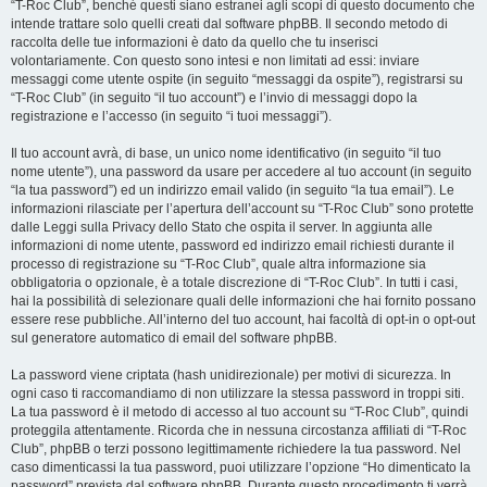
“T-Roc Club”, benché questi siano estranei agli scopi di questo documento che
intende trattare solo quelli creati dal software phpBB. Il secondo metodo di
raccolta delle tue informazioni è dato da quello che tu inserisci
volontariamente. Con questo sono intesi e non limitati ad essi: inviare
messaggi come utente ospite (in seguito “messaggi da ospite”), registrarsi su
“T-Roc Club” (in seguito “il tuo account”) e l’invio di messaggi dopo la
registrazione e l’accesso (in seguito “i tuoi messaggi”).
Il tuo account avrà, di base, un unico nome identificativo (in seguito “il tuo
nome utente”), una password da usare per accedere al tuo account (in seguito
“la tua password”) ed un indirizzo email valido (in seguito “la tua email”). Le
informazioni rilasciate per l’apertura dell’account su “T-Roc Club” sono protette
dalle Leggi sulla Privacy dello Stato che ospita il server. In aggiunta alle
informazioni di nome utente, password ed indirizzo email richiesti durante il
processo di registrazione su “T-Roc Club”, quale altra informazione sia
obbligatoria o opzionale, è a totale discrezione di “T-Roc Club”. In tutti i casi,
hai la possibilità di selezionare quali delle informazioni che hai fornito possano
essere rese pubbliche. All’interno del tuo account, hai facoltà di opt-in o opt-out
sul generatore automatico di email del software phpBB.
La password viene criptata (hash unidirezionale) per motivi di sicurezza. In
ogni caso ti raccomandiamo di non utilizzare la stessa password in troppi siti.
La tua password è il metodo di accesso al tuo account su “T-Roc Club”, quindi
proteggila attentamente. Ricorda che in nessuna circostanza affiliati di “T-Roc
Club”, phpBB o terzi possono legittimamente richiedere la tua password. Nel
caso dimenticassi la tua password, puoi utilizzare l’opzione “Ho dimenticato la
password” prevista dal software phpBB. Durante questo procedimento ti verrà