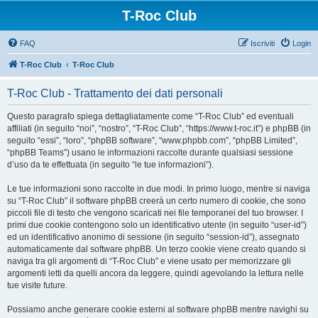
T-Roc Club
FAQ
Iscriviti
Login
T-Roc Club
T-Roc Club
T-Roc Club - Trattamento dei dati personali
Questo paragrafo spiega dettagliatamente come “T-Roc Club” ed eventuali
affiliati (in seguito “noi”, “nostro”, “T-Roc Club”, “https://www.t-roc.it”) e phpBB (in
seguito “essi”, “loro”, “phpBB software”, “www.phpbb.com”, “phpBB Limited”,
“phpBB Teams”) usano le informazioni raccolte durante qualsiasi sessione
d’uso da te effettuata (in seguito “le tue informazioni”).
Le tue informazioni sono raccolte in due modi. In primo luogo, mentre si naviga
su “T-Roc Club” il software phpBB creerà un certo numero di cookie, che sono
piccoli file di testo che vengono scaricati nei file temporanei del tuo browser. I
primi due cookie contengono solo un identificativo utente (in seguito “user-id”)
ed un identificativo anonimo di sessione (in seguito “session-id”), assegnato
automaticamente dal software phpBB. Un terzo cookie viene creato quando si
naviga tra gli argomenti di “T-Roc Club” e viene usato per memorizzare gli
argomenti letti da quelli ancora da leggere, quindi agevolando la lettura nelle
tue visite future.
Possiamo anche generare cookie esterni al software phpBB mentre navighi su