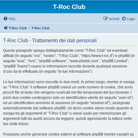
T-Roc Club
FAQ
Iscriviti
Login
T-Roc Club
T-Roc Club
T-Roc Club - Trattamento dei dati personali
Questo paragrafo spiega dettagliatamente come “T-Roc Club” ed eventuali
affiliati (in seguito “noi”, “nostro”, “T-Roc Club”, “https://www.t-roc.it”) e phpBB (in
seguito “essi”, “loro”, “phpBB software”, “www.phpbb.com”, “phpBB Limited”,
“phpBB Teams”) usano le informazioni raccolte durante qualsiasi sessione
d’uso da te effettuata (in seguito “le tue informazioni”).
Le tue informazioni sono raccolte in due modi. In primo luogo, mentre si naviga
su “T-Roc Club” il software phpBB creerà un certo numero di cookie, che sono
piccoli file di testo che vengono scaricati nei file temporanei del tuo browser. I
primi due cookie contengono solo un identificativo utente (in seguito “user-id”)
ed un identificativo anonimo di sessione (in seguito “session-id”), assegnato
automaticamente dal software phpBB. Un terzo cookie viene creato quando si
naviga tra gli argomenti di “T-Roc Club” e viene usato per memorizzare gli
argomenti letti da quelli ancora da leggere, quindi agevolando la lettura nelle
tue visite future.
Possiamo anche generare cookie esterni al software phpBB mentre navighi su