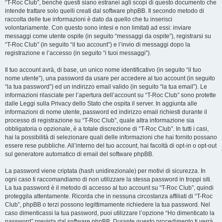
“T-Roc Club”, benché questi siano estranei agli scopi di questo documento che
intende trattare solo quelli creati dal software phpBB. Il secondo metodo di
raccolta delle tue informazioni è dato da quello che tu inserisci
volontariamente. Con questo sono intesi e non limitati ad essi: inviare
messaggi come utente ospite (in seguito “messaggi da ospite”), registrarsi su
“T-Roc Club” (in seguito “il tuo account”) e l’invio di messaggi dopo la
registrazione e l’accesso (in seguito “i tuoi messaggi”).
Il tuo account avrà, di base, un unico nome identificativo (in seguito “il tuo
nome utente”), una password da usare per accedere al tuo account (in seguito
“la tua password”) ed un indirizzo email valido (in seguito “la tua email”). Le
informazioni rilasciate per l’apertura dell’account su “T-Roc Club” sono protette
dalle Leggi sulla Privacy dello Stato che ospita il server. In aggiunta alle
informazioni di nome utente, password ed indirizzo email richiesti durante il
processo di registrazione su “T-Roc Club”, quale altra informazione sia
obbligatoria o opzionale, è a totale discrezione di “T-Roc Club”. In tutti i casi,
hai la possibilità di selezionare quali delle informazioni che hai fornito possano
essere rese pubbliche. All’interno del tuo account, hai facoltà di opt-in o opt-out
sul generatore automatico di email del software phpBB.
La password viene criptata (hash unidirezionale) per motivi di sicurezza. In
ogni caso ti raccomandiamo di non utilizzare la stessa password in troppi siti.
La tua password è il metodo di accesso al tuo account su “T-Roc Club”, quindi
proteggila attentamente. Ricorda che in nessuna circostanza affiliati di “T-Roc
Club”, phpBB o terzi possono legittimamente richiedere la tua password. Nel
caso dimenticassi la tua password, puoi utilizzare l’opzione “Ho dimenticato la
password” prevista dal software phpBB. Durante questo procedimento ti verrà