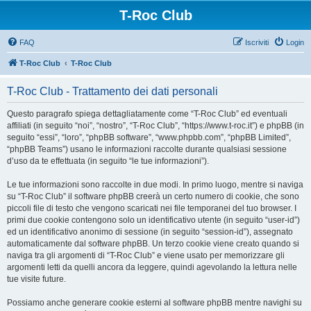
T-Roc Club
FAQ
Iscriviti
Login
T-Roc Club
T-Roc Club
T-Roc Club - Trattamento dei dati personali
Questo paragrafo spiega dettagliatamente come “T-Roc Club” ed eventuali
affiliati (in seguito “noi”, “nostro”, “T-Roc Club”, “https://www.t-roc.it”) e phpBB (in
seguito “essi”, “loro”, “phpBB software”, “www.phpbb.com”, “phpBB Limited”,
“phpBB Teams”) usano le informazioni raccolte durante qualsiasi sessione
d’uso da te effettuata (in seguito “le tue informazioni”).
Le tue informazioni sono raccolte in due modi. In primo luogo, mentre si naviga
su “T-Roc Club” il software phpBB creerà un certo numero di cookie, che sono
piccoli file di testo che vengono scaricati nei file temporanei del tuo browser. I
primi due cookie contengono solo un identificativo utente (in seguito “user-id”)
ed un identificativo anonimo di sessione (in seguito “session-id”), assegnato
automaticamente dal software phpBB. Un terzo cookie viene creato quando si
naviga tra gli argomenti di “T-Roc Club” e viene usato per memorizzare gli
argomenti letti da quelli ancora da leggere, quindi agevolando la lettura nelle
tue visite future.
Possiamo anche generare cookie esterni al software phpBB mentre navighi su