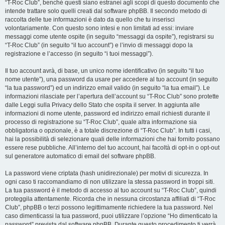
“T-Roc Club”, benché questi siano estranei agli scopi di questo documento che
intende trattare solo quelli creati dal software phpBB. Il secondo metodo di
raccolta delle tue informazioni è dato da quello che tu inserisci
volontariamente. Con questo sono intesi e non limitati ad essi: inviare
messaggi come utente ospite (in seguito “messaggi da ospite”), registrarsi su
“T-Roc Club” (in seguito “il tuo account”) e l’invio di messaggi dopo la
registrazione e l’accesso (in seguito “i tuoi messaggi”).
Il tuo account avrà, di base, un unico nome identificativo (in seguito “il tuo
nome utente”), una password da usare per accedere al tuo account (in seguito
“la tua password”) ed un indirizzo email valido (in seguito “la tua email”). Le
informazioni rilasciate per l’apertura dell’account su “T-Roc Club” sono protette
dalle Leggi sulla Privacy dello Stato che ospita il server. In aggiunta alle
informazioni di nome utente, password ed indirizzo email richiesti durante il
processo di registrazione su “T-Roc Club”, quale altra informazione sia
obbligatoria o opzionale, è a totale discrezione di “T-Roc Club”. In tutti i casi,
hai la possibilità di selezionare quali delle informazioni che hai fornito possano
essere rese pubbliche. All’interno del tuo account, hai facoltà di opt-in o opt-out
sul generatore automatico di email del software phpBB.
La password viene criptata (hash unidirezionale) per motivi di sicurezza. In
ogni caso ti raccomandiamo di non utilizzare la stessa password in troppi siti.
La tua password è il metodo di accesso al tuo account su “T-Roc Club”, quindi
proteggila attentamente. Ricorda che in nessuna circostanza affiliati di “T-Roc
Club”, phpBB o terzi possono legittimamente richiedere la tua password. Nel
caso dimenticassi la tua password, puoi utilizzare l’opzione “Ho dimenticato la
password” prevista dal software phpBB. Durante questo procedimento ti verrà